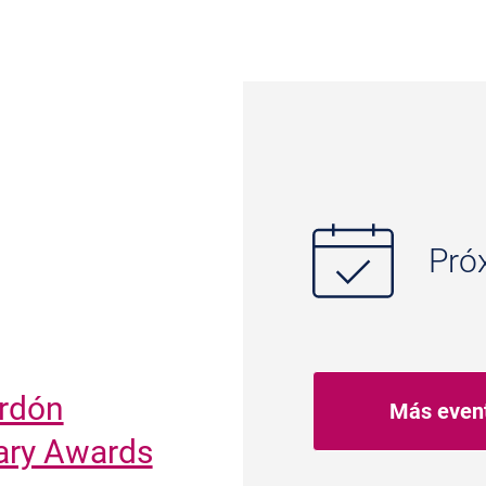
Pró
ardón
Más even
rary Awards