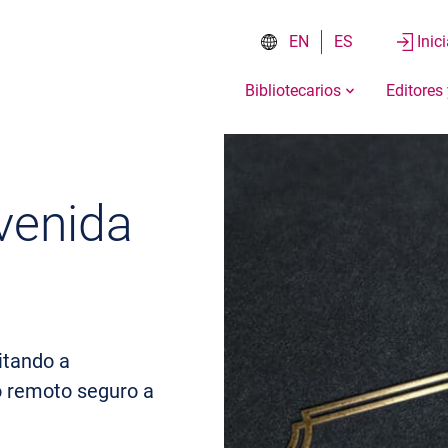
EN
ES
Inic
Bibliotecarios
Editores
venida
itando a
o remoto seguro a