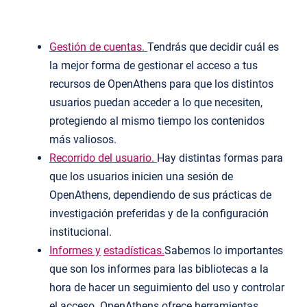
Gestió
n
de
cu
entas
.
Tendrás que decidir cuál es
la mejor forma de gestionar el acceso a tus
recursos de OpenAthens para que los distintos
usuarios puedan acceder a lo que necesiten,
protegiendo al mismo tiempo los contenidos
más
valiosos.
Recorrido del usuario.
Hay
distintas formas
para
que los usuarios
inicien
una sesión de
OpenAthens
, d
ependiendo de
sus
prácticas de
investigación preferidas
y de la configuración
institucional.
Infor
mes
y
estadísticas.
Sabemos lo importantes
que son los informes para las bibliotecas a la
hora de hacer un seguimiento del uso y controlar
el acceso. OpenAthens ofrece
herramientas