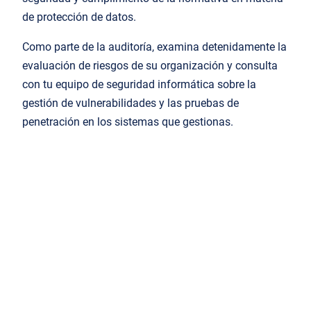
de protección de datos.
Como parte de la auditoría, examina detenidamente la
evaluación de riesgos de su organización y consulta
con tu equipo de seguridad informática sobre la
gestión de vulnerabilidades y las pruebas de
penetración en los sistemas que gestionas.
3. Prioriza la concienciación y la formación en
ciberseguridad
Las técnicas de ingeniería social, como el phishing y
la suplantación de identidad, son dos de las
principales causas de violaciones de la seguridad y de
los datos.
Reduce tu riesgo de seguridad concienciando al
personal y a los usuarios finales sobre los procesos