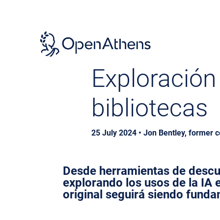
Skip
to
main
content
Exploración 
bibliotecas
25 July 2024 • Jon Bentley, former 
Desde herramientas de descubr
explorando los usos de la IA e
original seguirá siendo funda