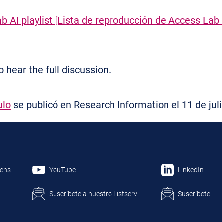
b AI playlist [Lista de reproducción de Access Lab 
o hear the full discussion.
ulo
se publicó en Research Information el 11 de juli
hens
YouTube
LinkedIn
Suscríbete a nuestro Listserv
Suscríbete