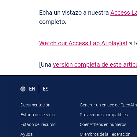
Echa un vistazo a nuestra
Access La
completo.
Watch our Access Lab AI playlist
t
[Una
versión completa de este artíc
EN
ES
Documentación
Generar un enlace de OpenAt
Estado de servicio
Proveedores compatibles
Estado del recurso
OpenAthens en números
Ayuda
Miembros de la Federación