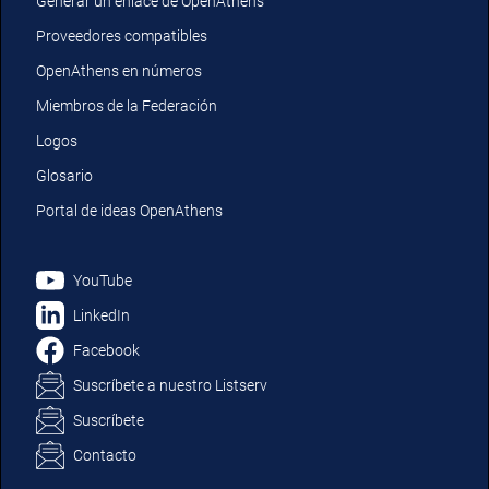
Generar un enlace de OpenAthens
Proveedores compatibles
OpenAthens en números
Miembros de la Federación
Logos
Glosario
Portal de ideas OpenAthens
YouTube
LinkedIn
Facebook
Suscríbete a nuestro Listserv
Suscríbete
Contacto