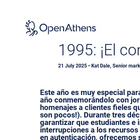
Skip
to
main
content
1995: ¡El c
21 July 2025 • Kat Dale, Senior ma
Este año es muy especial pa
año conmemorándolo con jorn
homenajes a clientes fieles q
son pocos!). Durante tres dé
garantizar que estudiantes e
interrupciones a los recursos
en autenticación, ofrecemos s