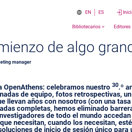
EN
ES
Inic
Bibliotecarios
Editores
omienzo de algo gran
rketing manager
30
ra OpenAthens: celebramos nuestro
.º a
adas de equipo, fotos retrospectivas, u
ue llevan años con nosotros (con una tasa 
cadas completas, hemos eliminado barrer
 investigadores de todo el mundo accedan
 que necesitan, cuando los necesitan, es
oluciones de inicio de sesión único para 