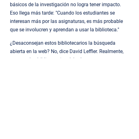
básicos de la investigación no logra tener impacto.
Eso llega más tarde: "Cuando los estudiantes se
interesan más por las asignaturas, es más probable
que se involucren y aprendan a usar la biblioteca."
¿Desaconsejan estos bibliotecarios la búsqueda
abierta en la web? No, dice David Leffler. Realmente,
cree que los bibliotecarios deberían reconocer que su
facilidad de uso siempre será atractiva.
En su lugar, dice Alexis:
Enseñamos a la gente a utilizarla
de forma responsable". La gente
empezará con Google. Intentamos
enseñarles cuándo tienen que